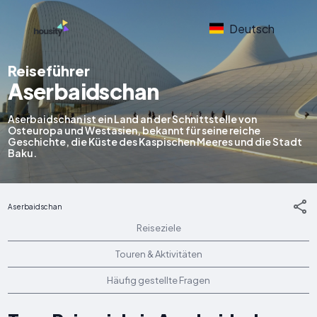
Deutsch
Reiseführer
Aserbaidschan
Aserbaidschan ist ein Land an der Schnittstelle von
Osteuropa und Westasien, bekannt für seine reiche
Geschichte, die Küste des Kaspischen Meeres und die Stadt
Baku.
Aserbaidschan
Reiseziele
Touren & Aktivitäten
Häufig gestellte Fragen