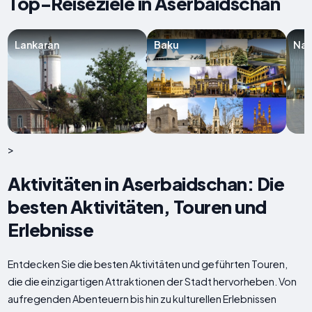
Top-Reiseziele in Aserbaidschan
Lankaran
Baku
Naf
>
Aktivitäten in Aserbaidschan: Die
besten Aktivitäten, Touren und
Erlebnisse
Entdecken Sie die besten Aktivitäten und geführten Touren,
die die einzigartigen Attraktionen der Stadt hervorheben. Von
aufregenden Abenteuern bis hin zu kulturellen Erlebnissen