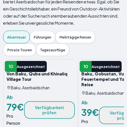
bietet Aserbaidschan für jeden Reisenden etwas. Egal, ob Sie
ein Geschichtsliebhaber, ein Freund von Outdoor-Aktivitäten
oder auf der Suche nach atemberaubenden Aussichten sind,
erleben Sie unvergessliche Momente,
Abenteuer
Führungen
Mehrtägige Reisen
Private Touren
Tagesausflüge
ABENTEUER
ABENTEUER
10
10
Ausgezeichnet
Ausgezeichnet
Von Baku, Quba und Khinaliq
Baku, Gobustan, Vul
Village Tour
Feuertempel und Ya
Reise
Baku, Aserbaidschan
Baku, Aserbaidschan
Ab
Ab
79€
Verfügbarkeit
39€
prüfen
Verfügb
Pro
prüf
Pro
Person