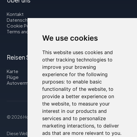
Kontakt
Datenschutzbestimmungen
Cookie Policy
Terms and Conditions
We use cookies
This website uses cookies and
Reisen Sie mit uns
other tracking technologies to
improve your browsing
Karte
experience for the following
Flüge
purposes:
to enable basic
Autovermietung
functionality of the website
,
to
provide a better experience on
the website
,
to measure your
interest in our products and
© 2026 Housity.net
services and to personalize
marketing interactions
,
to deliver
ads that are more relevant to you
.
Diese Website bietet Informationen nur zu