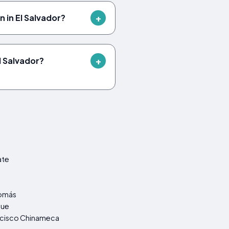
 in El Salvador?
l Salvador?
ate
omás
que
ncisco Chinameca