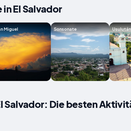
 in El Salvador
n Miguel
Sonsonate
Usulután
El Salvador: Die besten Aktivi