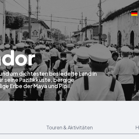
ador
e und am dichtesten besiedelte Land in
r seine Pazifikküste, bergige
ge Erbe der Maya und Pipil.
Touren & Aktivitäten
H