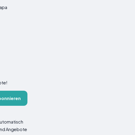
apa
ote!
bonnieren
 automatisch
 und Angebote