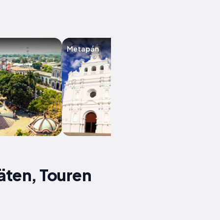
Metapán
Acajutla
täten, Touren