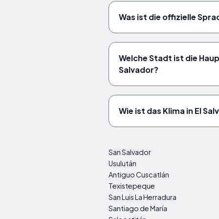
Was ist die offizielle Spr
Welche Stadt ist die Haup
Salvador?
Wie ist das Klima in El Sa
San Salvador
Usulután
Antiguo Cuscatlán
Texistepeque
San Luis La Herradura
Santiago de María