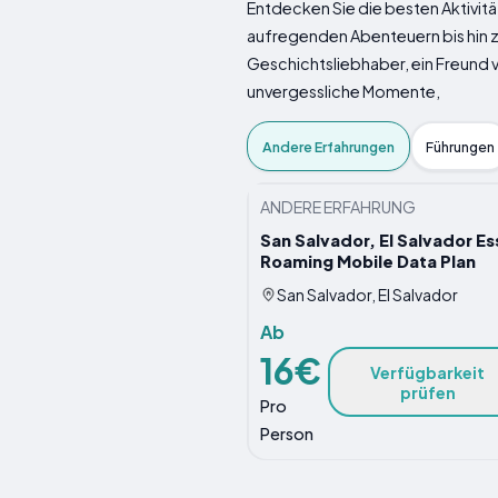
Entdecken Sie die besten Aktivitä
aufregenden Abenteuern bis hin zu 
Geschichtsliebhaber, ein Freund
unvergessliche Momente,
Andere Erfahrungen
Führungen
ANDERE ERFAHRUNG
San Salvador, El Salvador Es
Roaming Mobile Data Plan
San Salvador, El Salvador
Ab
16€
Verfügbarkeit
prüfen
Pro
Person