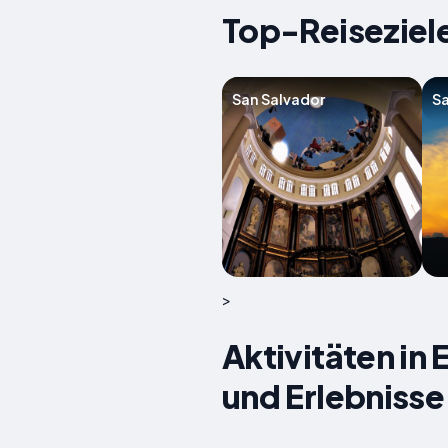
Top-Reiseziele
San Salvador
Sa
>
Aktivitäten in 
und Erlebnisse