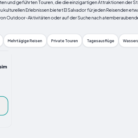
ten und geführten Touren, die die einzigartigen Attraktionen der 
kulturellen Erlebnissen bietet El Salvador für jeden Reisenden etwas
 von Outdoor-Aktivitäten oder auf der Suche nach atemberaubenden
Mehrtägige Reisen
Private Touren
Tagesausflüge
Wassera
sim