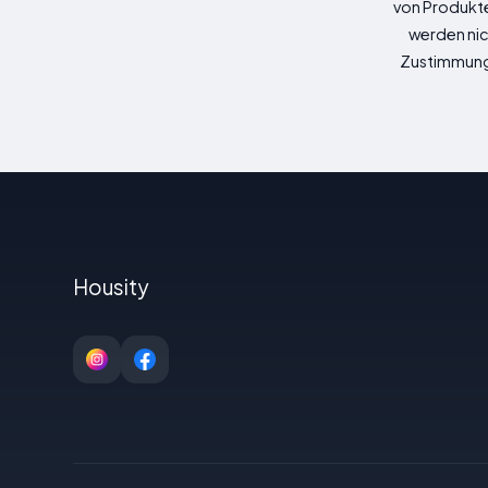
von Produkte
werden nic
Zustimmung z
Housity