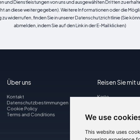
n und Dienstleistungen von uns und ausgewählten Dritten zu erhalte
ht an diese weitergegeben). Weitere Informationen oder die Möglic
u widerrufen, finden Sie in unserer Datenschutzrichtlinie (Sie kön
abmelden, indem Sie auf den Link in der E-Mail klicken)
Über uns
Reisen Sie mit 
Kontakt
Karte
Datenschutzbestimmungen
Flüge
Cookie Policy
Autovermietung
Terms and Conditions
We use cookie
This website uses cook
browsing experience fo