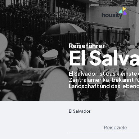
Reiseführer
El Salv
El Salvador ist das kleinst
Zentralamerika, bekannt fü
Landschaft und das lebendi
El Salvador
Reiseziele