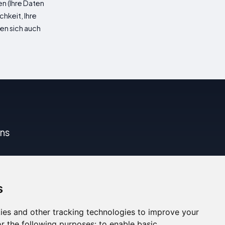
n (Ihre Daten
hkeit, Ihre
nen sich auch
uns
s
ies and other tracking technologies to improve your
r the following purposes:
to enable basic