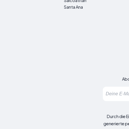
Salcoatitán
Santa Ana
Abo
Durch die E
generierte p