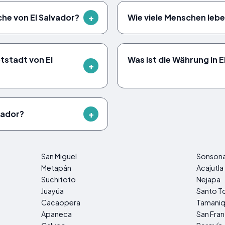
ache von El Salvador?
Wie viele Menschen leben
tstadt von El
Was ist die Währung in E
lvador?
San Miguel
Sonson
Metapán
Acajutla
Suchitoto
Nejapa
Juayúa
Santo T
Cacaopera
Tamani
Apaneca
San Fra