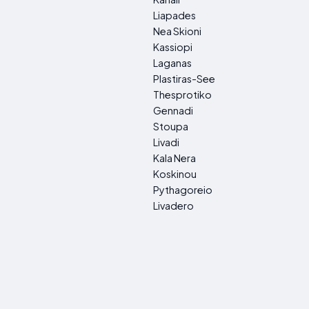
Liapades
Nea Skioni
Kassiopi
Laganas
Plastiras-See
Thesprotiko
Gennadi
Stoupa
Livadi
Kala Nera
Koskinou
Pythagoreio
Livadero