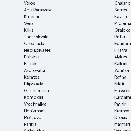
Volos
Chalandr
Agia Paraskevi
Serres
Katerini
Kavala
Veria
Ptolema
Kilkis
Oraioka
Thessaloniki
Pefki
Orestiada
Epanom
Neoi Epivates
Filiatra
Präveza
Alykes
Faliraki
Kalloni
Asprovalta
Vonitsa
Keratea
Rafina
Filippiada
Nikiti
Goumenissa
Elasson
Kontokali
Kardam
Vrachnaiika
Patitiri
Nea Vrasna
Kremast
Metsovo
Drosia
Parikia
Marmari
Selianitika
Velvent