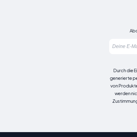
Abo
Durch die E
generierte p
von Produkte
werden nic
Zustimmung z