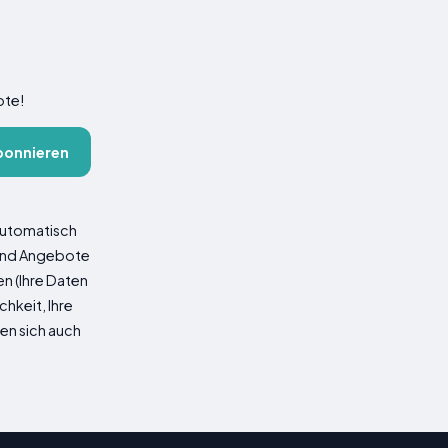
ote!
bonnieren
 automatisch
 und Angebote
n (Ihre Daten
hkeit, Ihre
nen sich auch