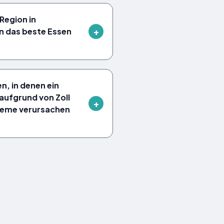
Region in
n das beste Essen
n, in denen ein
aufgrund von Zoll
leme verursachen