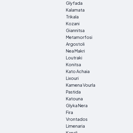
Glyfada
Kalamata
Trikala
Kozani
Giannitsa
Metamorfosi
Argostoli
Nea Makri
Loutraki
Konitsa
Kato Achaia
Lixouri
Kamena Vourla
Pastida
Katouna
Glyka Nera
Fira
Vrontados
Limenaria
Kanali