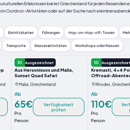
 kulturellen Erlebnissen bietet Griechenland für jeden Reisenden et
 von Outdoor-Aktivitäten oder auf der Suche nach atemberaubenden
Eintrittskarten
Führungen
Hop-on-Hop-off-Touren
Meh
Transporte
Wasseraktivitäten
Workshops oder Klassen
ABENTEUER
ABENTEUER
10
10
Ausgezeichnet
Ausgezeichne
ep
Aus Hersonissos und Malia,
Kremasti, 4x4 Po
Sunset Quad Safari
Offroad-Abente
and
Malia, Griechenland
Rhodes, Griechen
Ab
Ab
65€
110€
Verfügbarkeit
Ver
prüfen
Pro
Pro
Person
Person