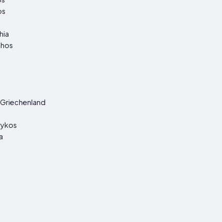
os
hia
thos
 Griechenland
rykos
a