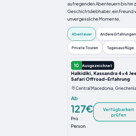
aufregenden Abenteuern bis hin zu
Geschichtsliebhaber, ein Freund
unvergessliche Momente,
Abenteuer
Andere Erfahrungen
Private Touren
Tagesausflüge
ABENTEUER
10
Ausgezeichnet
Halkidiki, Kassandra 4x4 Je
Safari Offroad-Erfahrung
Central Macedonia, Griechenl
Ab
127€
Verfügbarkeit
prüfen
Pro
Person