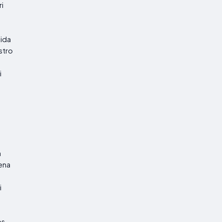
i
ida
stro
i
a
ena
i
os