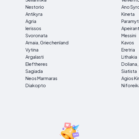
Nestorio
Ano Syr
Antikyra
Kineta
Agria
Paramyt
Ierissos
Apeiran
Svoronata
Messini
Arnaia, Griechenland
Kavos
Vytina
Eretria
Argalasti
Lithakia
Eleftheres
Doliana,
Sagiada
Siatista
Neos Marmaras
Agios Ki
Diakopto
Niforeik