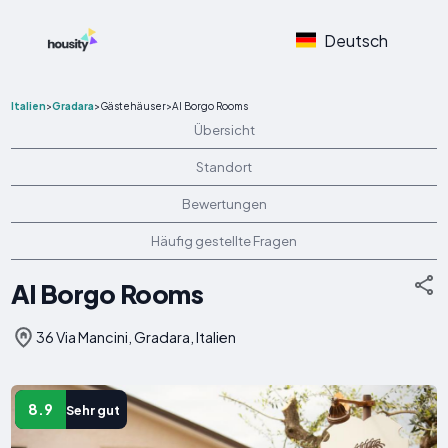
Deutsch
Italien
>
Gradara
>
Gästehäuser
>
Al Borgo Rooms
Übersicht
Standort
Bewertungen
Häufig gestellte Fragen
Al Borgo Rooms
36 Via Mancini, Gradara, Italien
8.9
Sehr gut