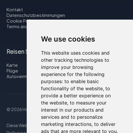
Kontakt
Datenschutzbestimmungen
Cookie Policy
Terms and Conditions
We use cookies
Reisen Sie mit uns
This website uses cookies and
other tracking technologies to
Karte
improve your browsing
Flüge
experience for the following
Autovermietung
purposes:
to enable basic
functionality of the website
,
to
provide a better experience on
the website
,
to measure your
© 2026 Housity.net
interest in our products and
services and to personalize
marketing interactions
,
to deliver
Diese Website bietet Informationen nur zu
ads that are more relevant to you
.
Referenzzwecken und ist in keiner Weise mit den genannten