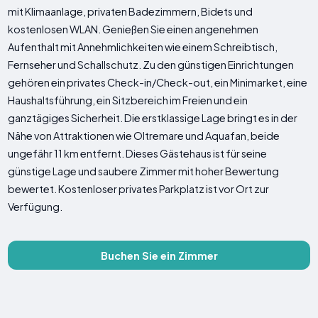
mit Klimaanlage, privaten Badezimmern, Bidets und
kostenlosen WLAN. Genießen Sie einen angenehmen
Aufenthalt mit Annehmlichkeiten wie einem Schreibtisch,
Fernseher und Schallschutz. Zu den günstigen Einrichtungen
gehören ein privates Check-in/Check-out, ein Minimarket, eine
Haushaltsführung, ein Sitzbereich im Freien und ein
ganztägiges Sicherheit. Die erstklassige Lage bringt es in der
Nähe von Attraktionen wie Oltremare und Aquafan, beide
ungefähr 11 km entfernt. Dieses Gästehaus ist für seine
günstige Lage und saubere Zimmer mit hoher Bewertung
bewertet. Kostenloser privates Parkplatz ist vor Ort zur
Verfügung.
Buchen Sie ein Zimmer