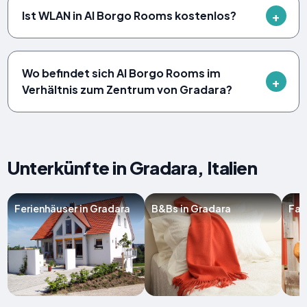
Ist WLAN in Al Borgo Rooms kostenlos?
Wo befindet sich Al Borgo Rooms im
Verhältnis zum Zentrum von Gradara?
Unterkünfte in Gradara, Italien
Ferienhäuser in Gradara
B&Bs in Gradara
Far