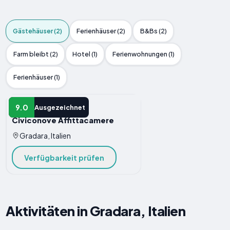
Gästehäuser (2)
Ferienhäuser (2)
B&Bs (2)
Farm bleibt (2)
Hotel (1)
Ferienwohnungen (1)
Ferienhäuser (1)
GäSTEHAUS
9.0
Ausgezeichnet
Civiconove Affittacamere
Gradara, Italien
Verfügbarkeit prüfen
Aktivitäten in Gradara, Italien