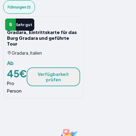
Führungen (1)
FüHRUNG
8
Sehr gut
Gradara, Eintrittskarte für das
Burg Gradara und geführte
Tour
Gradara, Italien
Ab
45€
Verfügbarkeit
prüfen
Pro
Person