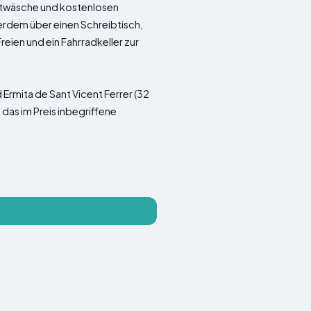
ttwäsche und kostenlosen
erdem über einen Schreibtisch,
reien und ein Fahrradkeller zur
Ermita de Sant Vicent Ferrer (32
das im Preis inbegriffene