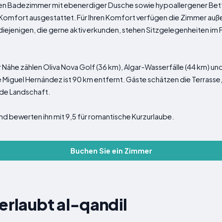
nen Badezimmer mit ebenerdiger Dusche sowie hypoallergener Be
en Komfort ausgestattet. Für Ihren Komfort verfügen die Zimmer auß
 diejenigen, die gerne aktiv erkunden, stehen Sitzgelegenheiten im F
Nähe zählen Oliva Nova Golf (36 km), Algar-Wasserfälle (44 km) und 
 Miguel Hernández ist 90 km entfernt. Gäste schätzen die Terrasse, 
de Landschaft.
nd bewerten ihn mit 9,5 für romantische Kurzurlaube.
Buchen Sie ein Zimmer
 erlaubt al-qandil