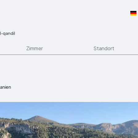
l-qandil
Zimmer
Standort
panien