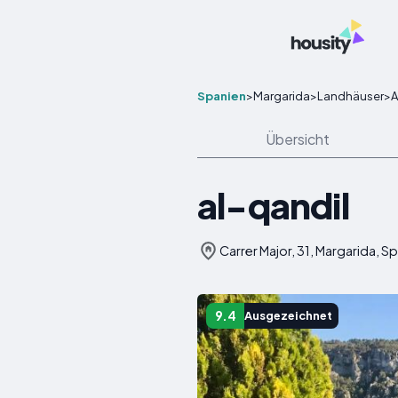
Spanien
>
Margarida
>
Landhäuser
>
A
Übersicht
al-qandil
Carrer Major, 31, Margarida, S
9.4
Ausgezeichnet