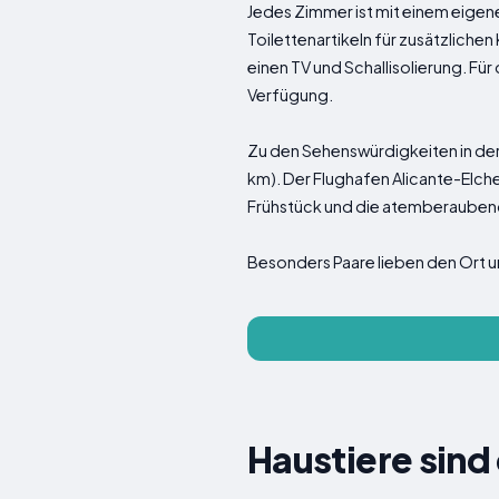
Jedes Zimmer ist mit einem eige
Toilettenartikeln für zusätzlich
einen TV und Schallisolierung. Für
Verfügung.
Zu den Sehenswürdigkeiten in der 
km). Der Flughafen Alicante-Elche
Frühstück und die atemberauben
Besonders Paare lieben den Ort u
Haustiere sind