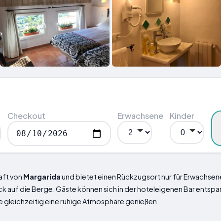
Checkout
Erwachsene
Kinder
haft von
Margarida
und bietet einen Rückzugsort nur für Erwachsene
k auf die Berge. Gäste können sich in der hoteleigenen Bar ents
ie gleichzeitig eine ruhige Atmosphäre genießen.