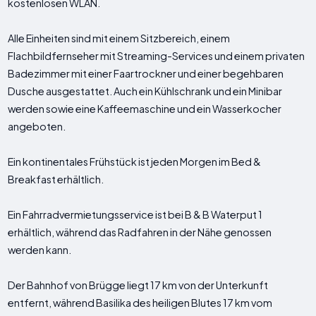
kostenlosen WLAN.
Alle Einheiten sind mit einem Sitzbereich, einem
Flachbildfernseher mit Streaming-Services und einem privaten
Badezimmer mit einer Faartrockner und einer begehbaren
Dusche ausgestattet. Auch ein Kühlschrank und ein Minibar
werden sowie eine Kaffeemaschine und ein Wasserkocher
angeboten.
Ein kontinentales Frühstück ist jeden Morgen im Bed &
Breakfast erhältlich.
Ein Fahrradvermietungsservice ist bei B & B Waterput 1
erhältlich, während das Radfahren in der Nähe genossen
werden kann.
Der Bahnhof von Brügge liegt 17 km von der Unterkunft
entfernt, während Basilika des heiligen Blutes 17 km vom