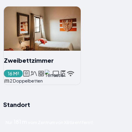
Zweibettzimmer
16 M²
2 Doppelbetten
Standort
181 m
Nur
vom Zentrum von Xilitla entfernt!