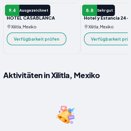
HOTELS
HOTELS
9.4
8.8
Ausgezeichnet
Sehr gut
HOTEL CASABLANCA
Hotel y Estancia 24-
Xilitla, Mexiko
Xilitla, Mexiko
Verfügbarkeit prüfen
Verfügbarkeit prü
Aktivitäten in Xilitla, Mexiko