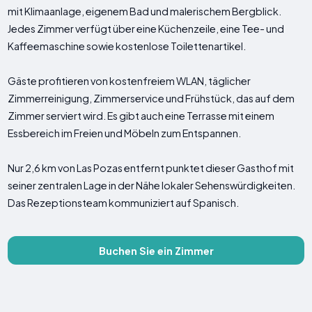
mit Klimaanlage, eigenem Bad und malerischem Bergblick.
Jedes Zimmer verfügt über eine Küchenzeile, eine Tee- und
Kaffeemaschine sowie kostenlose Toilettenartikel.
Gäste profitieren von kostenfreiem WLAN, täglicher
Zimmerreinigung, Zimmerservice und Frühstück, das auf dem
Zimmer serviert wird. Es gibt auch eine Terrasse mit einem
Essbereich im Freien und Möbeln zum Entspannen.
Nur 2,6 km von Las Pozas entfernt punktet dieser Gasthof mit
seiner zentralen Lage in der Nähe lokaler Sehenswürdigkeiten.
Das Rezeptionsteam kommuniziert auf Spanisch.
Buchen Sie ein Zimmer