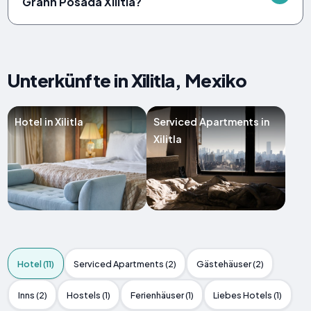
Grann Posada Xilitla?
Unterkünfte in Xilitla, Mexiko
Hotel in Xilitla
Serviced Apartments in
Xilitla
Hotel (11)
Serviced Apartments (2)
Gästehäuser (2)
Inns (2)
Hostels (1)
Ferienhäuser (1)
Liebes Hotels (1)