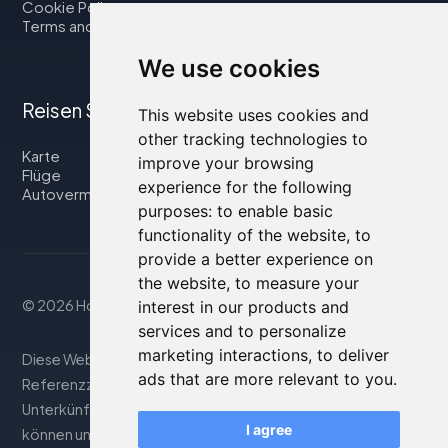
Cookie Policy
Terms and Conditions
We use cookies
Reisen Sie mit uns
This website uses cookies and
other tracking technologies to
Karte
improve your browsing
Flüge
experience for the following
Autovermietung
purposes:
to enable basic
functionality of the website
,
to
provide a better experience on
the website
,
to measure your
© 2026 Housity.net
interest in our products and
services and to personalize
marketing interactions
,
to deliver
Diese Website bietet Informationen nur zu
ads that are more relevant to you
.
Referenzzwecken und ist in keiner Weise mit den genannten
Unterkünften verbunden. Die angezeigten Informationen
I agree
können ungenau oder nicht aktuell sein; besuchen Sie die