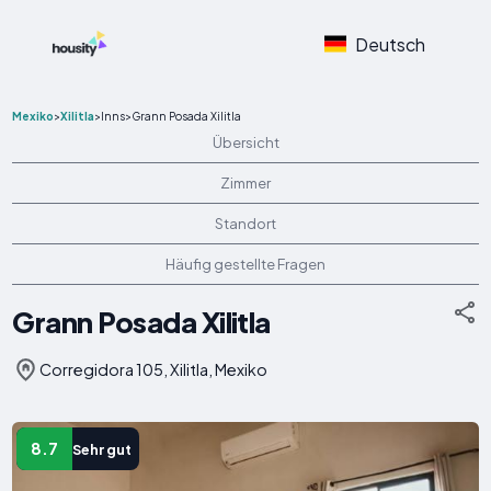
Deutsch
Mexiko
>
Xilitla
>
Inns
>
Grann Posada Xilitla
Übersicht
Zimmer
Standort
Häufig gestellte Fragen
Grann Posada Xilitla
Corregidora 105, Xilitla, Mexiko
8.7
Sehr gut