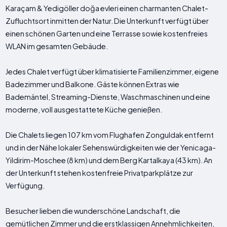
Karaçam & Yedigöller doğa evleri einen charmanten Chalet-
Zufluchtsort inmitten der Natur. Die Unterkunft verfügt über
einen schönen Garten und eine Terrasse sowie kostenfreies
WLAN im gesamten Gebäude.
Jedes Chalet verfügt über klimatisierte Familienzimmer, eigene
Badezimmer und Balkone. Gäste können Extras wie
Bademäntel, Streaming-Dienste, Waschmaschinen und eine
moderne, voll ausgestattete Küche genießen.
Die Chalets liegen 107 km vom Flughafen Zonguldak entfernt
und in der Nähe lokaler Sehenswürdigkeiten wie der Yenicaga-
Yildirim-Moschee (8 km) und dem Berg Kartalkaya (43 km). An
der Unterkunft stehen kostenfreie Privatparkplätze zur
Verfügung.
Besucher lieben die wunderschöne Landschaft, die
gemütlichen Zimmer und die erstklassigen Annehmlichkeiten,