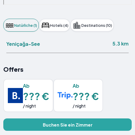
Natürliche (1)
Hotels (4)
Destinations (10)
5.3 km
Yeniçağa-See
Offers
Ab
Ab
??? €
??? €
/ night
/ night
Buchen Sie ein Zimmer