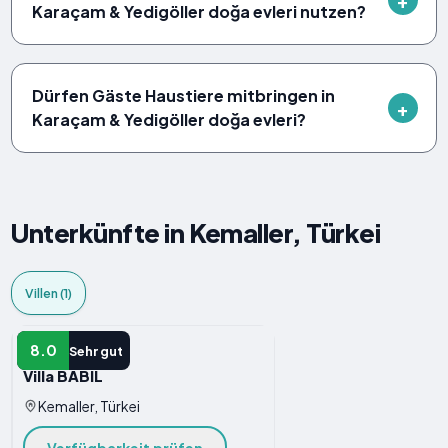
Karaçam & Yedigöller doğa evleri nutzen?
Dürfen Gäste Haustiere mitbringen in
Karaçam & Yedigöller doğa evleri?
Unterkünfte in Kemaller, Türkei
Villen (1)
VILLEN
8.0
Sehr gut
Villa BABİL
Kemaller, Türkei