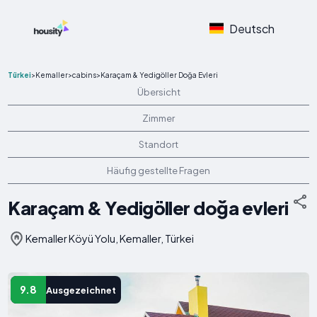
Deutsch
Türkei
>
Kemaller
>
cabins
>
Karaçam & Yedigöller Doğa Evleri
Übersicht
Zimmer
Standort
Häufig gestellte Fragen
Karaçam & Yedigöller doğa evleri
Kemaller Köyü Yolu, Kemaller, Türkei
9.8
Ausgezeichnet