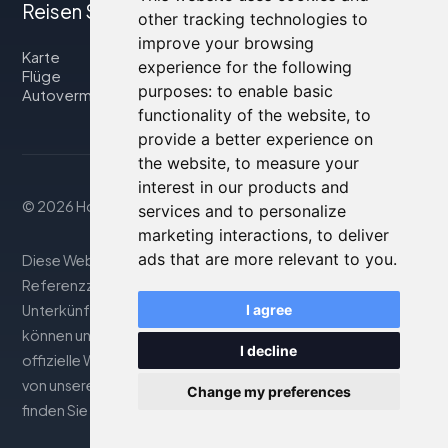
Reisen Sie mit uns
other tracking technologies to
improve your browsing
Karte
experience for the following
Flüge
purposes:
to enable basic
Autovermietung
functionality of the website
,
to
provide a better experience on
the website
,
to measure your
interest in our products and
© 2026 Housity.net
services and to personalize
marketing interactions
,
to deliver
ads that are more relevant to you
.
Diese Website bietet Informationen nur zu
Referenzzwecken und ist in keiner Weise mit den genannten
Unterkünften verbunden. Die angezeigten Informationen
I agree
können ungenau oder nicht aktuell sein; besuchen Sie die
I decline
offizielle Website für genaue Details. Buchungen werden
von unserem Partner abgewickelt. Weitere Informationen
Change my preferences
finden Sie im Abschnitt Rechtliche Hinweise