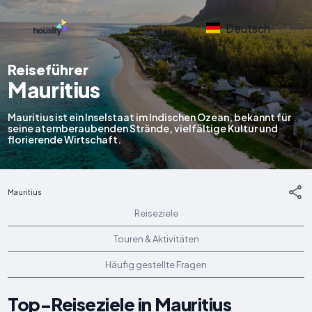
Deutsch
Reiseführer
Mauritius
Mauritius ist ein Inselstaat im Indischen Ozean, bekannt für
seine atemberaubenden Strände, vielfältige Kultur und
florierende Wirtschaft.
Mauritius
Reiseziele
Touren & Aktivitäten
Häufig gestellte Fragen
Top-Reiseziele in Mauritius