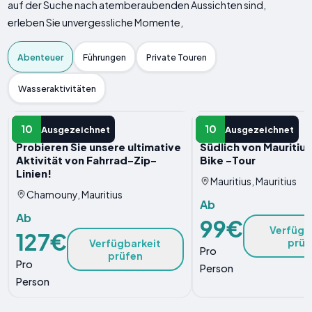
auf der Suche nach atemberaubenden Aussichten sind,
erleben Sie unvergessliche Momente,
Abenteuer
Führungen
Private Touren
Wasseraktivitäten
ABENTEUER
ABENTEUER
10
10
Ausgezeichnet
Ausgezeichnet
Probieren Sie unsere ultimative
Südlich von Mauritiu
Aktivität von Fahrrad-Zip-
Bike -Tour
Linien!
Mauritius, Mauritius
Chamouny, Mauritius
Ab
Ab
99€
Verfügb
127€
prüf
Verfügbarkeit
Pro
prüfen
Pro
Person
Person