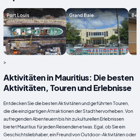
Port Louis
Grand Baie
Bel
>
Aktivitäten in Mauritius: Die besten
Aktivitäten, Touren und Erlebnisse
Entdecken Sie die besten Aktivitäten und geführten Touren,
die die einzigartigen Attraktionen der Stadt hervorheben. Von
aufregenden Abenteuern bis hin zu kulturellen Erlebnissen
bietet Mauritius für jeden Reisenden etwas. Egal, ob Sie ein
Geschichtsliebhaber, ein Freund von Outdoor-Aktivitäten oder