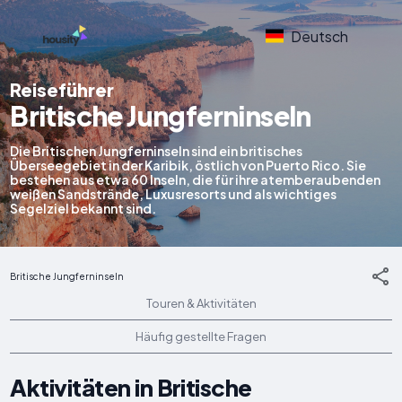
Deutsch
Reiseführer
Britische Jungferninseln
Die Britischen Jungferninseln sind ein britisches
Überseegebiet in der Karibik, östlich von Puerto Rico. Sie
bestehen aus etwa 60 Inseln, die für ihre atemberaubenden
weißen Sandstrände, Luxusresorts und als wichtiges
Segelziel bekannt sind.
Britische Jungferninseln
Touren & Aktivitäten
Häufig gestellte Fragen
Aktivitäten in Britische