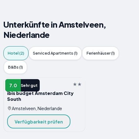
Unterkünfte in Amstelveen,
Niederlande
Hotel (2)
Serviced Apartments (1)
Ferienhäuser (1)
B&Bs (1)
HOTELS
7.0
Sehr gut
ibis budget Amsterdam City
South
Amstelveen, Niederlande
Verfügbarkeit prüfen