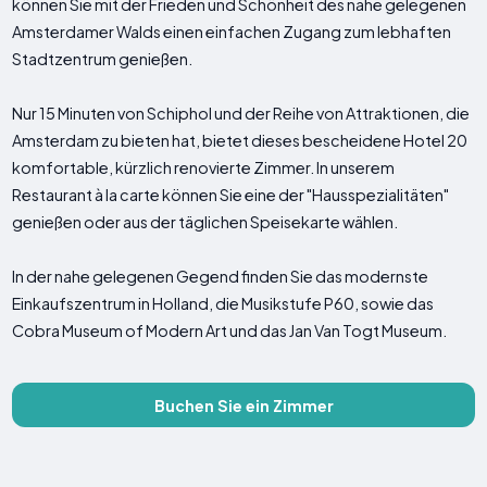
können Sie mit der Frieden und Schönheit des nahe gelegenen
Amsterdamer Walds einen einfachen Zugang zum lebhaften
Stadtzentrum genießen.
Nur 15 Minuten von Schiphol und der Reihe von Attraktionen, die
Amsterdam zu bieten hat, bietet dieses bescheidene Hotel 20
komfortable, kürzlich renovierte Zimmer. In unserem
Restaurant à la carte können Sie eine der "Hausspezialitäten"
genießen oder aus der täglichen Speisekarte wählen.
In der nahe gelegenen Gegend finden Sie das modernste
Einkaufszentrum in Holland, die Musikstufe P60, sowie das
Cobra Museum of Modern Art und das Jan Van Togt Museum.
Buchen Sie ein Zimmer