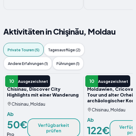
Aktivitäten in Chişinău, Moldau
Private Touren (5)
Tagesausflüge (2)
Andere Erfahrungen (1)
Führungen (1)
PRIVATE TOUR
PRIVATE TOUR
10
10
Ausgezeichnet
Ausgezeichnet
Chisinau, Discover City
Moldawien, Cricova -
Highlights mit einer Wanderung
Tour und alter Orhei 
archäologischer Kom
Chisinau, Moldau
Chisinau, Moldau
Ab
Ab
50€
Verfügbarkeit
122€
Verfüg
prüfen
prü
Pro