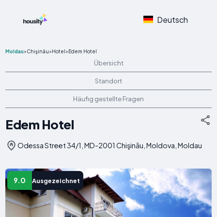
Deutsch
Moldau
>
Chişinău
>
Hotel
>
Edem Hotel
Übersicht
Standort
Häufig gestellte Fragen
Edem Hotel
Odessa Street 34/1, MD-2001 Chişinău, Moldova, Moldau
9.0
Ausgezeichnet