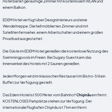
Hotel bietet geräumige Zimmer mit kostenlosem WLAN und
einem Balkon.
EDEM Hotel verfügt über Designinterieurs und eine
Wendeltreppe. Die hell möblierten Zimmer sind mit
Satellitenfernseher, einem Arbeitschalter und einem großen
Privatbad ausgestattet.
Die Gäste im EDEM Hotel genießen die kostenlose Nutzung des
Swimmingpools im Freien. Bei Sugary Guest kann das
Innenwinkel des Hotels mit 2 Saunen genießen.
Jeden Morgen wird im klassischen Restaurant im Bistro-Stil ein
Buffet zur Verfügung gestellt.
Das Edem Hotel ist 500 Meter vom Bahnhof
Chişinău
entfernt.
KOSTENLOSES Parkplätze stehen zur Verfügung. Der
internationale Flughafen Chişinău ist 7 km entfernt.