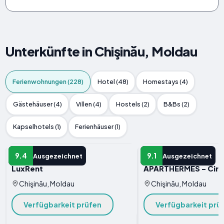
Unterkünfte in Chişinău, Moldau
Ferienwohnungen (228)
Hotel (48)
Homestays (4)
Gästehäuser (4)
Villen (4)
Hostels (2)
B&Bs (2)
Kapselhotels (1)
Ferienhäuser (1)
FERIENWOHNUNG
FERIENWOHNUNG
9.4
9.1
Ausgezeichnet
Ausgezeichnet
LuxRent
APARTHERMES - Circ
Chişinău, Moldau
Chişinău, Moldau
Verfügbarkeit prüfen
Verfügbarkeit prü