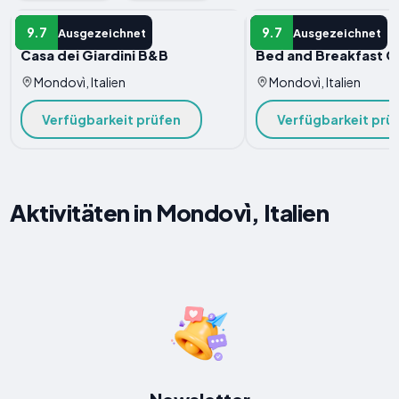
B&B
B&B
9.7
9.7
Ausgezeichnet
Ausgezeichnet
Casa dei Giardini B&B
Bed and Breakfast C
Mondovì, Italien
Mondovì, Italien
Verfügbarkeit prüfen
Verfügbarkeit prü
Aktivitäten in Mondovì, Italien