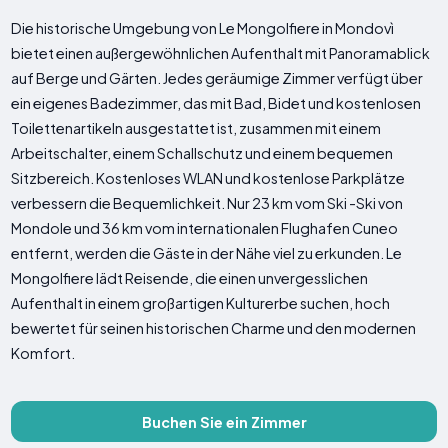
Die historische Umgebung von Le Mongolfiere in Mondovì
bietet einen außergewöhnlichen Aufenthalt mit Panoramablick
auf Berge und Gärten. Jedes geräumige Zimmer verfügt über
ein eigenes Badezimmer, das mit Bad, Bidet und kostenlosen
Toilettenartikeln ausgestattet ist, zusammen mit einem
Arbeitschalter, einem Schallschutz und einem bequemen
Sitzbereich. Kostenloses WLAN und kostenlose Parkplätze
verbessern die Bequemlichkeit. Nur 23 km vom Ski -Ski von
Mondole und 36 km vom internationalen Flughafen Cuneo
entfernt, werden die Gäste in der Nähe viel zu erkunden. Le
Mongolfiere lädt Reisende, die einen unvergesslichen
Aufenthalt in einem großartigen Kulturerbe suchen, hoch
bewertet für seinen historischen Charme und den modernen
Komfort.
Buchen Sie ein Zimmer