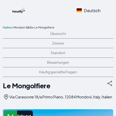
Deutsch
Italien
>
Mondovì
>
B&Bs
>
Le Mongolfiere
Übersicht
Zimmer
Standort
Bewertungen
Häufig gestellte Fragen
Le Mongolfiere
Via Carassone 18/a Primo Piano, 12084 Mondovì, Italy, Italien
8.6
Sehr gut