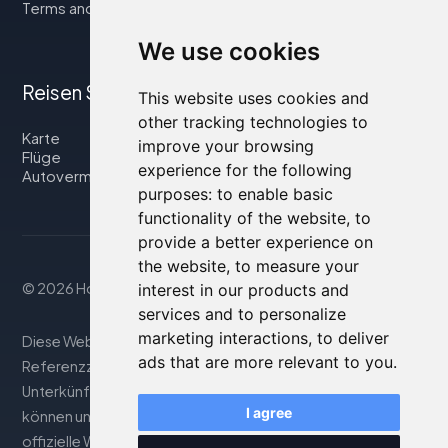
Terms and Conditions
We use cookies
Reisen Sie mit uns
This website uses cookies and
other tracking technologies to
Karte
improve your browsing
Flüge
experience for the following
Autovermietung
purposes:
to enable basic
functionality of the website
,
to
provide a better experience on
the website
,
to measure your
© 2026 Housity.net
interest in our products and
services and to personalize
marketing interactions
,
to deliver
Diese Website bietet Informationen nur zu
ads that are more relevant to you
.
Referenzzwecken und ist in keiner Weise mit den genannten
Unterkünften verbunden. Die angezeigten Informationen
I agree
können ungenau oder nicht aktuell sein; besuchen Sie die
offizielle Website für genaue Details. Buchungen werden