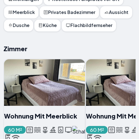
Meerblick
Privates Badezimmer
Aussicht
Dusche
Küche
Flachbildfernseher
Zimmer
Wohnung Mit Meerblick
Wohnung Mit Mee
60 M²
60 M²