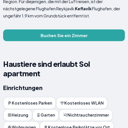
Region. Für diejenigen, die mit der Luft reisen, ist der
nächstgelegene Flughafen Reykjavík
Keflavík
Flughafen, der
ungefähr 1,9 km vom Grundstück entfernt ist.
Buchen Sie ein Zimmer
Haustiere sind erlaubt Sol
apartment
Einrichtungen
Kostenloses Parken
Kostenloses WLAN
Heizung
Garten
Nichtraucherzimmer
Wohnungen
Kostenlose Parkplätze vor Ort