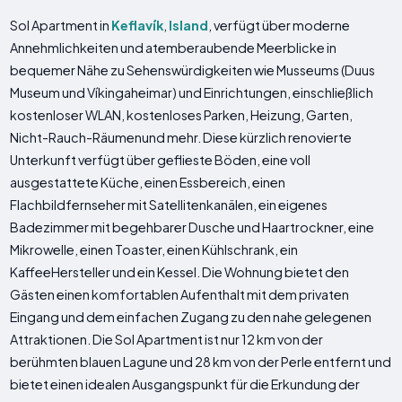
Sol Apartment in
Keflavík
,
Island
, verfügt über moderne
Annehmlichkeiten und atemberaubende Meerblicke in
bequemer Nähe zu Sehenswürdigkeiten wie Musseums (Duus
Museum und Víkingaheimar) und Einrichtungen, einschließlich
kostenloser WLAN, kostenloses Parken, Heizung, Garten,
Nicht-Rauch-Räumenund mehr. Diese kürzlich renovierte
Unterkunft verfügt über geflieste Böden, eine voll
ausgestattete Küche, einen Essbereich, einen
Flachbildfernseher mit Satellitenkanälen, ein eigenes
Badezimmer mit begehbarer Dusche und Haartrockner, eine
Mikrowelle, einen Toaster, einen Kühlschrank, ein
KaffeeHersteller und ein Kessel. Die Wohnung bietet den
Gästen einen komfortablen Aufenthalt mit dem privaten
Eingang und dem einfachen Zugang zu den nahe gelegenen
Attraktionen. Die Sol Apartment ist nur 12 km von der
berühmten blauen Lagune und 28 km von der Perle entfernt und
bietet einen idealen Ausgangspunkt für die Erkundung der