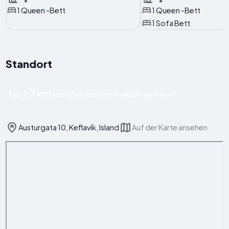
1 Queen -Bett
1 Queen -Bett
1 Sofa Bett
Standort
1.7 km
Nur
vom Zentrum von Keflavík entfernt!
Austurgata 10, Keflavík, Island
Auf der Karte ansehen