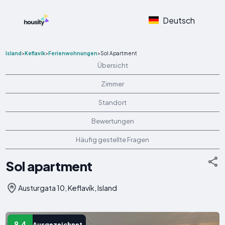
Deutsch
Island
>
Keflavík
>
Ferienwohnungen
>
Sol Apartment
Übersicht
Zimmer
Standort
Bewertungen
Häufig gestellte Fragen
Sol apartment
Austurgata 10, Keflavík, Island
9.4
Ausgezeichnet