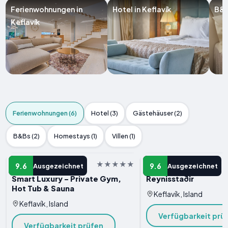
Ferienwohnungen in
Hotel in Keflavík
B&B
Keflavík
Ferienwohnungen (6)
Hotel (3)
Gästehäuser (2)
B&Bs (2)
Homestays (1)
Villen (1)
FERIENWOHNUNG
FERIENWOHNUNG
9.6
9.6
Ausgezeichnet
Ausgezeichnet
Smart Luxury - Private Gym,
Reynisstaðir
Hot Tub & Sauna
Keflavík, Island
Keflavík, Island
Verfügbarkeit prü
Verfügbarkeit prüfen