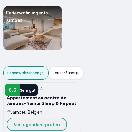
Ferienwohnungen in
Jambes
Ferienwohnungen (2)
Ferienhäuser (1)
FERIENWOHNUNG
8.5
Sehr gut
Appartement au centre de
Jambes-Namur Sleep & Repeat
Jambes, Belgien
Verfügbarkeit prüfen