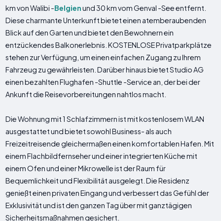
km von Walibi -
Belgien
und 30 km vom Genval -See entfernt.
Diese charmante Unterkunft bietet einen atemberaubenden
Blick auf den Garten und bietet den Bewohnern ein
entzückendes Balkonerlebnis. KOSTENLOSE Privatparkplätze
stehen zur Verfügung, um einen einfachen Zugang zu Ihrem
Fahrzeug zu gewährleisten. Darüber hinaus bietet Studio AG
einen bezahlten Flughafen -Shuttle -Service an, der bei der
Ankunft die Reisevorbereitungen nahtlos macht.
Die Wohnung mit 1 Schlafzimmern ist mit kostenlosem WLAN
ausgestattet und bietet sowohl Business- als auch
Freizeitreisende gleichermaßen einen komfortablen Hafen. Mit
einem Flachbildfernseher und einer integrierten Küche mit
einem Ofen und einer Mikrowelle ist der Raum für
Bequemlichkeit und Flexibilität ausgelegt. Die Residenz
genießt einen privaten Eingang und verbessert das Gefühl der
Exklusivität und ist den ganzen Tag über mit ganztägigen
Sicherheitsmaßnahmen gesichert.