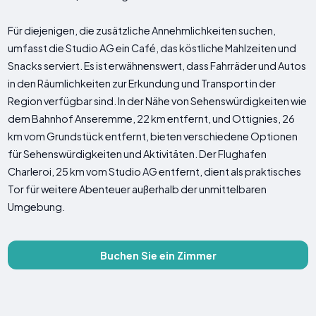
Für diejenigen, die zusätzliche Annehmlichkeiten suchen,
umfasst die Studio AG ein Café, das köstliche Mahlzeiten und
Snacks serviert. Es ist erwähnenswert, dass Fahrräder und Autos
in den Räumlichkeiten zur Erkundung und Transport in der
Region verfügbar sind. In der Nähe von Sehenswürdigkeiten wie
dem Bahnhof Anseremme, 22 km entfernt, und Ottignies, 26
km vom Grundstück entfernt, bieten verschiedene Optionen
für Sehenswürdigkeiten und Aktivitäten. Der Flughafen
Charleroi, 25 km vom Studio AG entfernt, dient als praktisches
Tor für weitere Abenteuer außerhalb der unmittelbaren
Umgebung.
Buchen Sie ein Zimmer