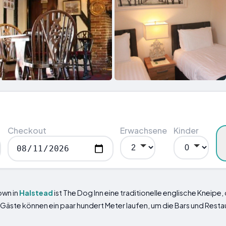
Checkout
Erwachsene
Kinder
own in
Halstead
ist The Dog Inn eine traditionelle englische Kneip
 Gäste können ein paar hundert Meter laufen, um die Bars und Resta