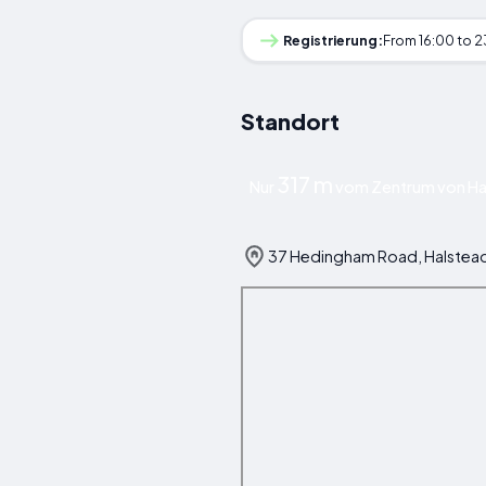
Registrierung:
From 16:00 to 
Standort
317 m
Nur
vom Zentrum von Hal
37 Hedingham Road, Halstead