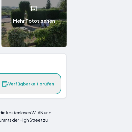
Mehr Fotos sehen
Verfügbarkeit prüfen
e, die kostenloses WLAN und
urants der High Street zu