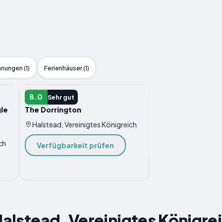
nungen (1)
Ferienhäuser (1)
HOTELS
8.0
Sehr gut
le
The Dorrington
Halstead, Vereinigtes Königreich
ch
Verfügbarkeit prüfen
 Halstead, Vereinigtes Königre