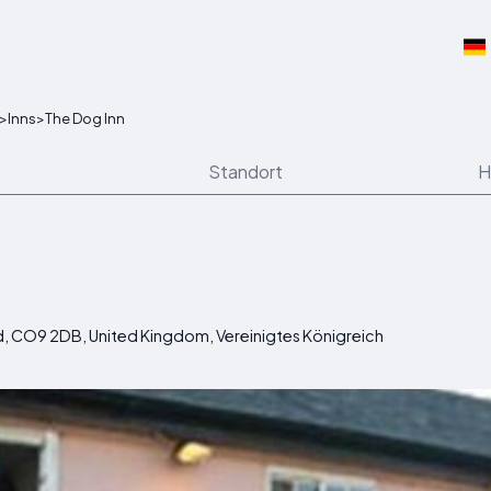
>
Inns
>
The Dog Inn
Standort
H
, CO9 2DB, United Kingdom, Vereinigtes Königreich