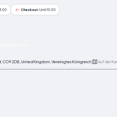
23:00
Checkout:
Until 10:00
stead entfernt!
, CO9 2DB, United Kingdom, Vereinigtes Königreich
Auf der Ka