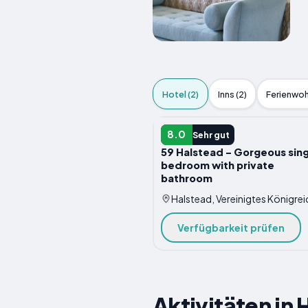
Hotel (2)
Inns (2)
Ferienwoh
HOTELS
8.0
Sehr gut
59 Halstead - Gorgeous sing
bedroom with private
bathroom
Halstead, Vereinigtes Königrei
Verfügbarkeit prüfen
Aktivitäten in