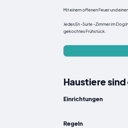
Mit einem offenen Feuer und eine
Jedes En -Suite -Zimmer im Dog I
gekochtes Frühstück.
Haustiere sind
Einrichtungen
Regeln