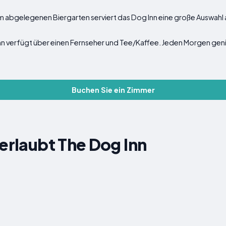
m abgelegenen Biergarten serviert das Dog Inn eine große Auswahl 
nn verfügt über einen Fernseher und Tee/Kaffee. Jeden Morgen geni
Buchen Sie ein Zimmer
 erlaubt The Dog Inn