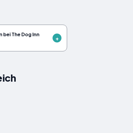
n bei The Dog Inn
eich