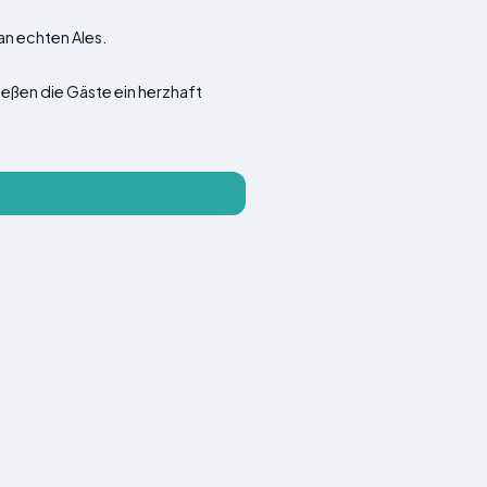
an echten Ales.
eßen die Gäste ein herzhaft