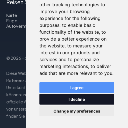
Reisen Sie mit uns
other tracking technologies to
improve your browsing
Karte
experience for the following
Flüge
purposes:
to enable basic
Autovermietung
functionality of the website
,
to
provide a better experience on
the website
,
to measure your
interest in our products and
© 2026 Housity.net
services and to personalize
marketing interactions
,
to deliver
ads that are more relevant to you
.
Diese Website bietet Informationen nur zu
Referenzzwecken und ist in keiner Weise mit den genannten
Unterkünften verbunden. Die angezeigten Informationen
I agree
können ungenau oder nicht aktuell sein; besuchen Sie die
I decline
offizielle Website für genaue Details. Buchungen werden
von unserem Partner abgewickelt. Weitere Informationen
Change my preferences
finden Sie im Abschnitt Rechtliche Hinweise