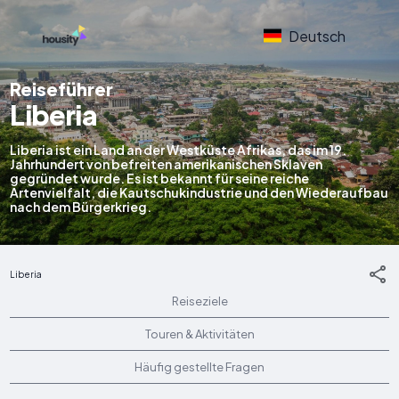
Deutsch
Reiseführer
Liberia
Liberia ist ein Land an der Westküste Afrikas, das im 19.
Jahrhundert von befreiten amerikanischen Sklaven
gegründet wurde. Es ist bekannt für seine reiche
Artenvielfalt, die Kautschukindustrie und den Wiederaufbau
nach dem Bürgerkrieg.
Liberia
Reiseziele
Touren & Aktivitäten
Häufig gestellte Fragen