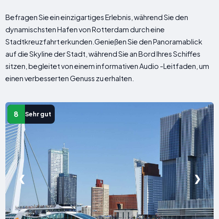
Befragen Sie ein einzigartiges Erlebnis, während Sie den
dynamischsten Hafen von Rotterdam durch eine
Stadtkreuzfahrt erkunden.Genießen Sie den Panoramablick
auf die Skyline der Stadt, während Sie an Bord Ihres Schiffes
sitzen, begleitet von einem informativen Audio -Leitfaden, um
einen verbesserten Genuss zu erhalten.
8
Sehr gut
❮
❯