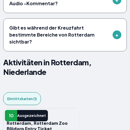
Audio -Kommentar?
Gibt es während der Kreuzfahrt
bestimmte Bereiche von Rotterdam
sichtbar?
Aktivitäten in Rotterdam,
Niederlande
Eintrittskarten (1)
EINTRITTSKARTE
10
Ausgezeichnet
Rotterdam, Rotterdam Zoo
Blijdorp Entry Ticket