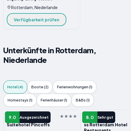
Rotterdam, Niederlande
Verfügbarkeit prüfen
Unterkünfte in Rotterdam,
Niederlande
Hotel (4)
Boote (2)
Ferienwohnungen (1)
Homestays (1)
Ferienhäuser (1)
B&Bs (1)
HOTELS
HOTELS
9.0
8.0
Ausgezeichnet
Sehr gut
Suitehotel Pincoffs
ss Rotterdam Hotel 
Restaurants