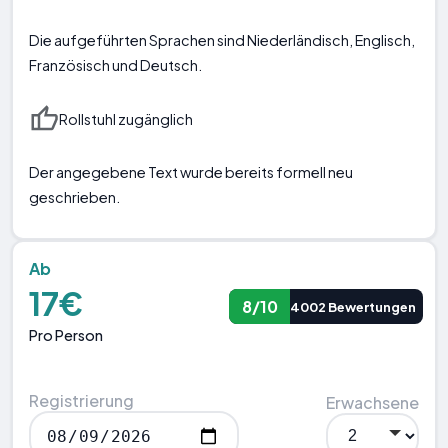
Die aufgeführten Sprachen sind Niederländisch, Englisch,
Französisch und Deutsch.
Rollstuhl zugänglich
Der angegebene Text wurde bereits formell neu
geschrieben.
Ab
17€
8/10
4002 Bewertungen
Pro Person
Registrierung
Erwachsene