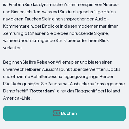
ist.Erleben Sie das dynamische Zusammenspiel von Meeres-
und Binnenschiffen, während Sie durch geschäftige Häfen
navigieren.Tauchen Sie in einen ansprechenden Audio -
Kommentar ein, der Einblicke in diesen modernen maritimen
Zentrum gibt.Staunen Sie die beeindruckende Skyline,
während hoch aufragende Strukturen unter Ihrem Blick
verlaufen.
Beginnen Sie Ihre Reise von Willemsplen und bieten einen
unverwechselbaren Aussichtspunkt über die Werften, Docks
und effiziente Behälterbeschäftigungsvorgänge.Bei der
Rückkehr genießen Sie Panorama -Ausblicke auf das legendäre
Dampfschiff "
Rotterdam
", einst das Flaggschiff der Holland
America -Linie.
Buchen