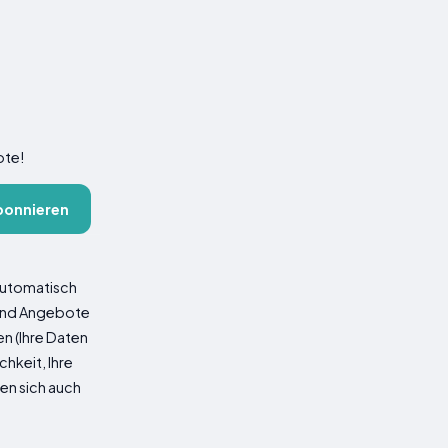
ote!
bonnieren
 automatisch
 und Angebote
n (Ihre Daten
hkeit, Ihre
nen sich auch