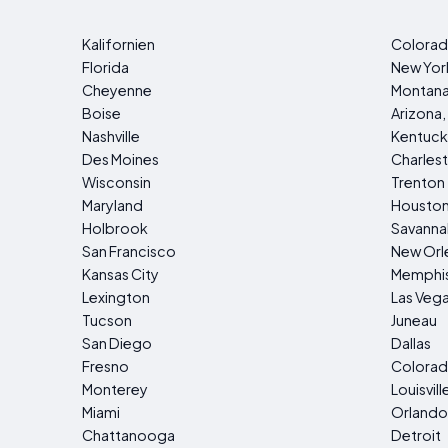
Kalifornien
Colora
Florida
New York
Cheyenne
Montan
Boise
Arizona,
Nashville
Kentuck
Des Moines
Charles
Wisconsin
Trenton
Maryland
Housto
Holbrook
Savanna
San Francisco
New Orl
Kansas City
Memphi
Lexington
Las Veg
Tucson
Juneau
San Diego
Dallas
Fresno
Colorad
Monterey
Louisvill
Miami
Orlando
Chattanooga
Detroit