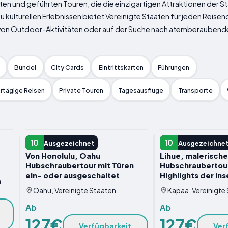
ten und geführten Touren, die die einzigartigen Attraktionen der 
 kulturellen Erlebnissen bietet Vereinigte Staaten für jeden Reisend
 von Outdoor-Aktivitäten oder auf der Suche nach atemberaubenden
Bündel
City Cards
Eintrittskarten
Führungen
rtägige Reisen
Private Touren
Tagesausflüge
Transporte
ABENTEUER
ABENTEUER
10
10
Ausgezeichnet
Ausgezeichne
Von Honolulu, Oahu
Lihue, malerische
Hubschraubertour mit Türen
Hubschraubertour
ein- oder ausgeschaltet
Highlights der Ins
n
Oahu, Vereinigte Staaten
Kapaa, Vereinigte
Ab
Ab
127€
127€
Verfügbarkeit
Ver