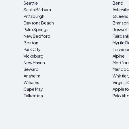
Seattle
Bend
Santa Bárbara
Ashevill
Pittsburgh
Queens
Daytona Beach
Branson
Palm Springs
Roswell
New Bedford
Fairban
Boston
Myrtle 
Park City
Traverse
Vicksburg
Alpine
New Haven
Medfor
Seward
Mendoc
Anaheim
Whittier
Williams
Virginia 
Cape May
Appleto
Talkeetna
Palo Alt