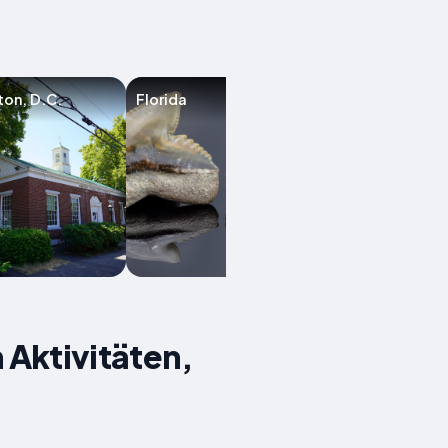
on, D.C.
Florida
New York City
 Aktivitäten,