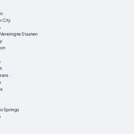
do
 City
a
 Vereinigte Staaten
y
ton
n
h
eans
s
as
o Springs
e