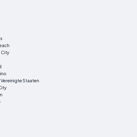
e
ks
Beach
 City
d
ino
, Vereinigte Staaten
City
n
o