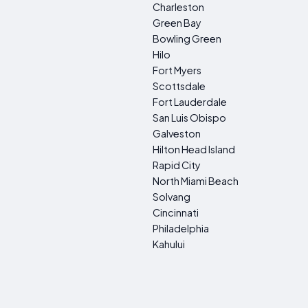
Charleston
Green Bay
Bowling Green
Hilo
Fort Myers
Scottsdale
Fort Lauderdale
San Luis Obispo
Galveston
Hilton Head Island
Rapid City
North Miami Beach
Solvang
Cincinnati
Philadelphia
Kahului