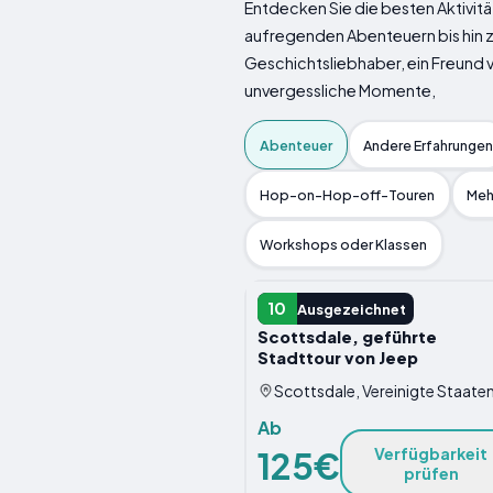
Entdecken Sie die besten Aktivitä
aufregenden Abenteuern bis hin zu
Geschichtsliebhaber, ein Freund
unvergessliche Momente,
Abenteuer
Andere Erfahrungen
Hop-on-Hop-off-Touren
Meh
Workshops oder Klassen
ABENTEUER
10
Ausgezeichnet
Scottsdale, geführte
Stadttour von Jeep
Scottsdale, Vereinigte Staate
Ab
125€
Verfügbarkeit
prüfen