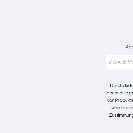
Abo
Durch die E
generierte p
von Produkte
werden nic
Zustimmung z